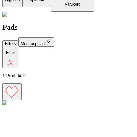
Varukorg
Pads
Filters
Mest populärt
Filter
1
Produkter