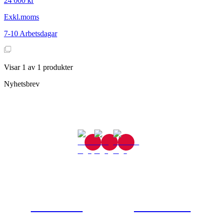
24 000 kr
Exkl.moms
7-10 Arbetsdagar
Visar
1
av
1
produkter
Nyhetsbrev
Gjutaregatan 8
665 32 Kil
0554-40070
Kontakta oss