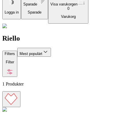
Sparade
Visa varukorgen
0
Logga in
Sparade
Varukorg
Riello
Filters
Mest populärt
Filter
1
Produkter