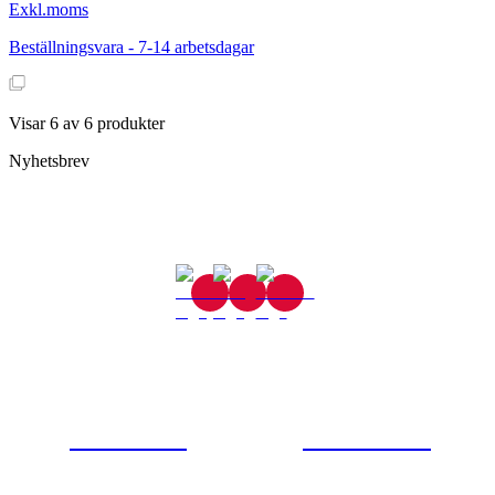
Exkl.moms
Beställningsvara - 7-14 arbetsdagar
Visar
6
av
6
produkter
Nyhetsbrev
Gjutaregatan 8
665 32 Kil
0554-40070
Kontakta oss