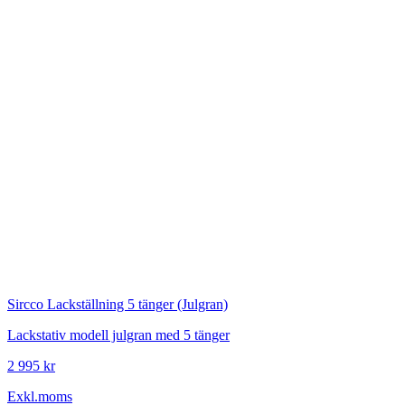
Sircco
Lackställning 5 tänger (Julgran)
Lackstativ modell julgran med 5 tänger
2 995 kr
Exkl.moms