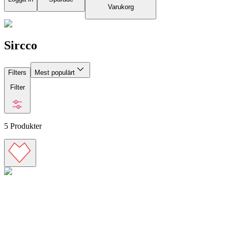
Varukorg
Sircco
Filters
Mest populärt
Filter
5
Produkter