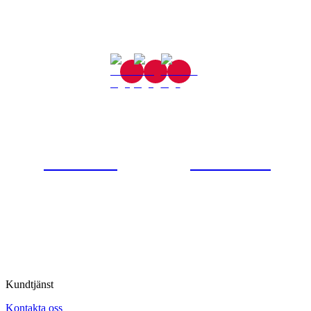
Gjutaregatan 8
665 32 Kil
0554-40070
Kontakta oss
© Tipro AB
Kundtjänst
Kontakta oss