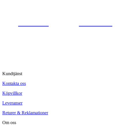
Gjutaregatan 8
665 32 Kil
0554-40070
Kontakta oss
© Tipro AB
Kundtjänst
Kontakta oss
Köpvillkor
Leveranser
Returer & Reklamationer
Om oss