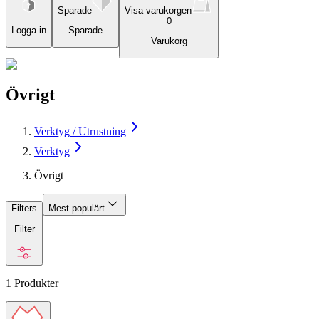
Sparade
Visa varukorgen
0
Logga in
Sparade
Varukorg
Övrigt
Verktyg / Utrustning
Verktyg
Övrigt
Filters
Mest populärt
Filter
1
Produkter