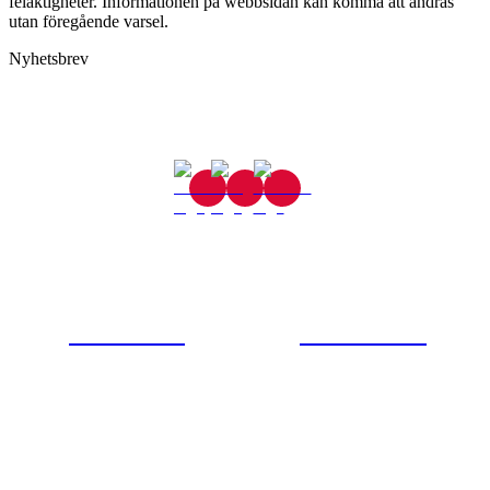
felaktigheter. Informationen på webbsidan kan komma att ändras
utan föregående varsel.
Nyhetsbrev
Gjutaregatan 8
665 32 Kil
0554-40070
Kontakta oss
© Tipro AB