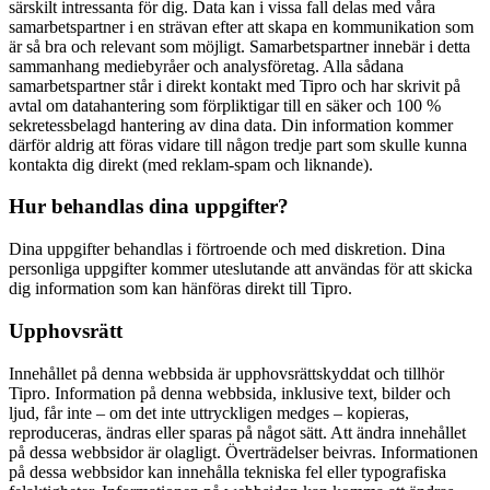
särskilt intressanta för dig. Data kan i vissa fall delas med våra
samarbetspartner i en strävan efter att skapa en kommunikation som
är så bra och relevant som möjligt. Samarbetspartner innebär i detta
sammanhang mediebyråer och analysföretag. Alla sådana
samarbetspartner står i direkt kontakt med Tipro och har skrivit på
avtal om datahantering som förpliktigar till en säker och 100 %
sekretessbelagd hantering av dina data. Din information kommer
därför aldrig att föras vidare till någon tredje part som skulle kunna
kontakta dig direkt (med reklam-spam och liknande).
Hur behandlas dina uppgifter?
Dina uppgifter behandlas i förtroende och med diskretion. Dina
personliga uppgifter kommer uteslutande att användas för att skicka
dig information som kan hänföras direkt till Tipro.
Upphovsrätt
Innehållet på denna webbsida är upphovsrättskyddat och tillhör
Tipro. Information på denna webbsida, inklusive text, bilder och
ljud, får inte – om det inte uttryckligen medges – kopieras,
reproduceras, ändras eller sparas på något sätt. Att ändra innehållet
på dessa webbsidor är olagligt. Överträdelser beivras. Informationen
på dessa webbsidor kan innehålla tekniska fel eller typografiska