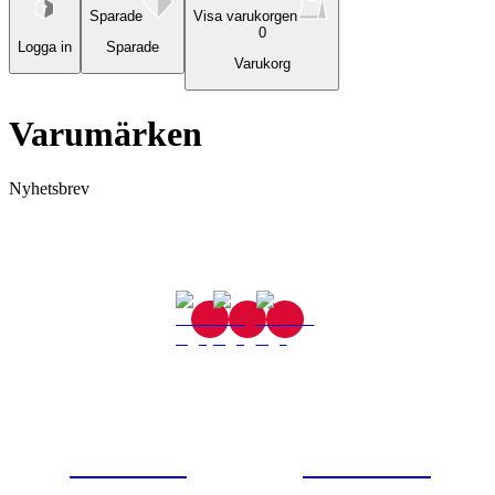
Sparade
Visa varukorgen
0
Logga in
Sparade
Varukorg
Varumärken
Nyhetsbrev
Gjutaregatan 8
665 32 Kil
0554-40070
Kontakta oss