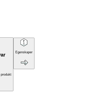
Egenskaper
var
 produkt