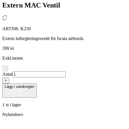
Extern MAC Ventil
ARTNR:
K250
Extern luftregleringsventil för Iwata airbrush.
399 kr
Exkl.moms
-
Antal
+
Lägg i varukorgen
1 st i lager
Nyhetsbrev