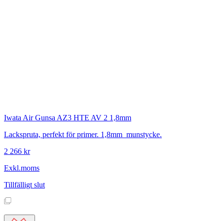
Iwata
Air Gunsa AZ3 HTE AV 2 1,8mm
Lackspruta, perfekt för primer. 1,8mm munstycke.
2 266 kr
Exkl.moms
Tillfälligt slut