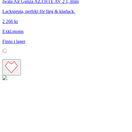
Iwata
Air Gunza AZ3 HTE AV 2 1,3mm
Lackspruta, perfekt för färg & klarlack.
2 266 kr
Exkl.moms
Finns i lager