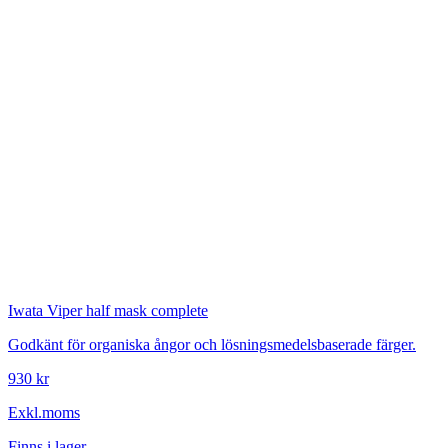
Iwata
Viper half mask complete
Godkänt för organiska ångor och lösningsmedelsbaserade färger.
930 kr
Exkl.moms
Finns i lager