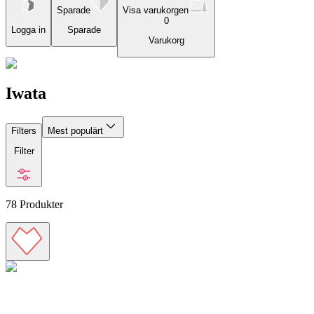
Sparade
Visa varukorgen
0
Logga in
Sparade
Varukorg
Iwata
Filters
Mest populärt
Filter
78
Produkter