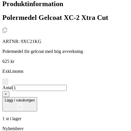
Produktinformation
Polermedel Gelcoat XC-2 Xtra Cut
ARTNR:
9XC21KG
Polermedel för gelcoat med hög avverkning
625 kr
Exkl.moms
-
Antal
+
Lägg i varukorgen
1 st i lager
Nyhetsbrev