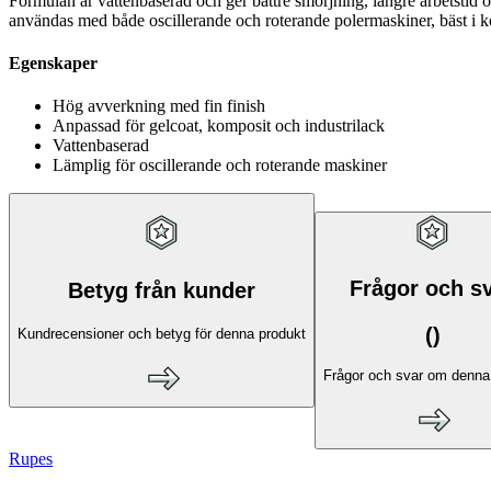
Formulan är vattenbaserad och ger bättre smörjning, längre arbetstid o
användas med både oscillerande och roterande polermaskiner, bäst i ko
Egenskaper
Hög avverkning med fin finish
Anpassad för gelcoat, komposit och industrilack
Vattenbaserad
Lämplig för oscillerande och roterande maskiner
Frågor och s
Betyg från kunder
(
)
Kundrecensioner och betyg för denna produkt
Frågor och svar om denna
Rupes