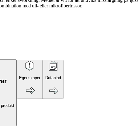
ch enkel avtorkning. Medlet är vitt för att undvika missfärgning på ljus
mbination med ull- eller mikrofibertrissor.
Egenskaper
Datablad
var
 produkt