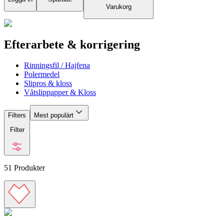
Varukorg
Efterarbete & korrigering
Rinningsfil / Hajfena
Polermedel
Slipros & kloss
Våtslippapper & Kloss
Filters
Mest populärt
Filter
51
Produkter