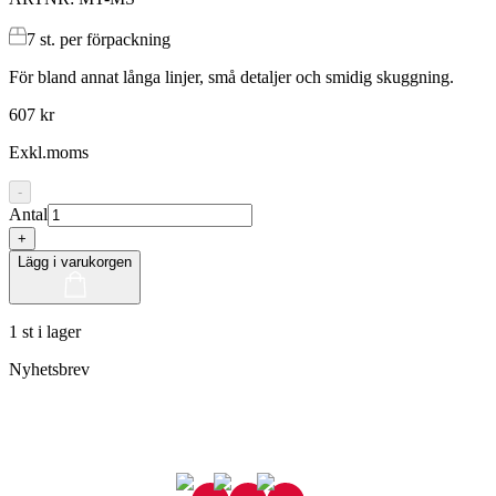
7
st. per förpackning
För bland annat långa linjer, små detaljer och smidig skuggning.
607 kr
Exkl.moms
-
Antal
+
Lägg i varukorgen
1 st i lager
Nyhetsbrev