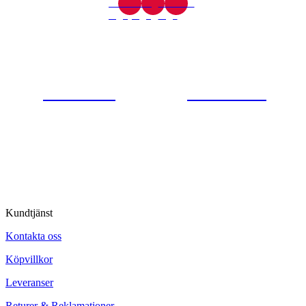
Gjutaregatan 8
665 32 Kil
0554-40070
Kontakta oss
© Tipro AB
Kundtjänst
Kontakta oss
Köpvillkor
Leveranser
Returer & Reklamationer