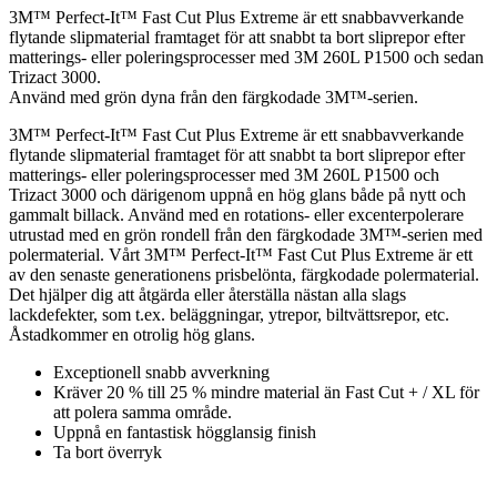
3M™ Perfect-It™ Fast Cut Plus Extreme är ett snabbavverkande
flytande slipmaterial framtaget för att snabbt ta bort sliprepor efter
matterings- eller poleringsprocesser med 3M 260L P1500 och sedan
Trizact 3000.
Använd med grön dyna från den färgkodade 3M™-serien.
3M™ Perfect-It™ Fast Cut Plus Extreme är ett snabbavverkande
flytande slipmaterial framtaget för att snabbt ta bort sliprepor efter
matterings- eller poleringsprocesser med 3M 260L P1500 och
Trizact 3000 och därigenom uppnå en hög glans både på nytt och
gammalt billack. Använd med en rotations- eller excenterpolerare
utrustad med en grön rondell från den färgkodade 3M™-serien med
polermaterial. Vårt 3M™ Perfect-It™ Fast Cut Plus Extreme är ett
av den senaste generationens prisbelönta, färgkodade polermaterial.
Det hjälper dig att åtgärda eller återställa nästan alla slags
lackdefekter, som t.ex. beläggningar, ytrepor, biltvättsrepor, etc.
Åstadkommer en otrolig hög glans.
Exceptionell snabb avverkning
Kräver 20 % till 25 % mindre material än Fast Cut + / XL för
att polera samma område.
Uppnå en fantastisk högglansig finish
Ta bort överryk