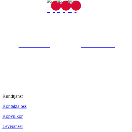
Gjutaregatan 8
665 32 Kil
0554-40070
Kontakta oss
© Tipro AB
Kundtjänst
Kontakta oss
Köpvillkor
Leveranser