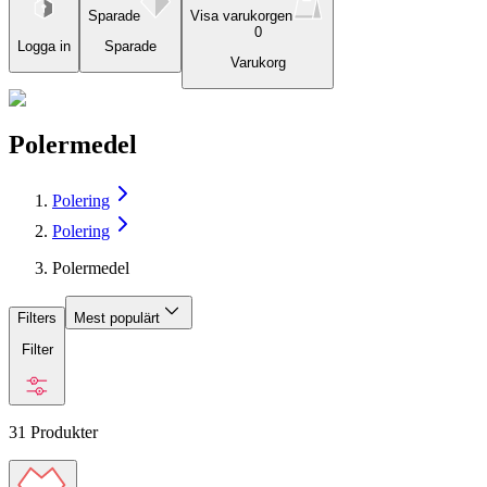
Sparade
Visa varukorgen
0
Logga in
Sparade
Varukorg
Polermedel
Polering
Polering
Polermedel
Filters
Mest populärt
Filter
31
Produkter