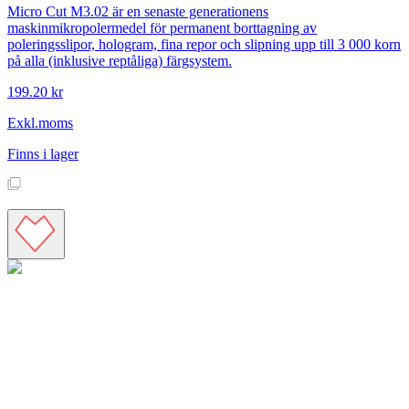
Micro Cut M3.02 är en senaste generationens
maskinmikropolermedel för permanent borttagning av
poleringsslipor, hologram, fina repor och slipning upp till 3 000 korn
på alla (inklusive reptåliga) färgsystem.
199.20 kr
Exkl.moms
Finns i lager