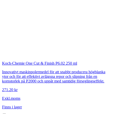
Koch-Chemie
One Cut & Finish P6.02 250 ml
Innovativt maskinpolermedel för att snabbt producera högblanka
ytor och för att effektivt avlägsna repor och slipning från en
kornstorlek på P2000 och uppåt med samtidig förseglingseffekt.
271.20 kr
Exkl.moms
Finns i lager