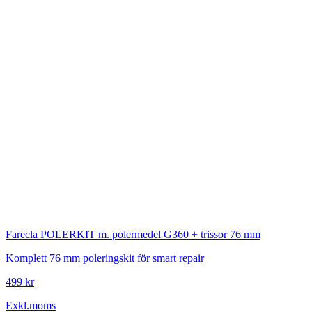
Farecla
POLERKIT m. polermedel G360 + trissor 76 mm
Komplett 76 mm poleringskit för smart repair
499 kr
Exkl.moms