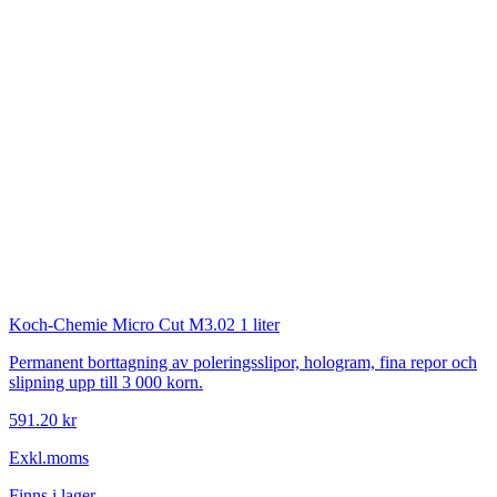
Koch-Chemie
Micro Cut M3.02 1 liter
Permanent borttagning av poleringsslipor, hologram, fina repor och
slipning upp till 3 000 korn.
591.20 kr
Exkl.moms
Finns i lager