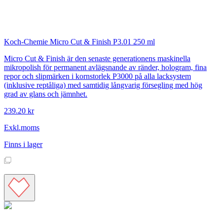
Koch-Chemie
Micro Cut & Finish P3.01 250 ml
Micro Cut & Finish är den senaste generationens maskinella
mikropolish för permanent avlägsnande av ränder, hologram, fina
repor och slipmärken i kornstorlek P3000 på alla lacksystem
(inklusive reptåliga) med samtidig långvarig försegling med hög
grad av glans och jämnhet.
239.20 kr
Exkl.moms
Finns i lager