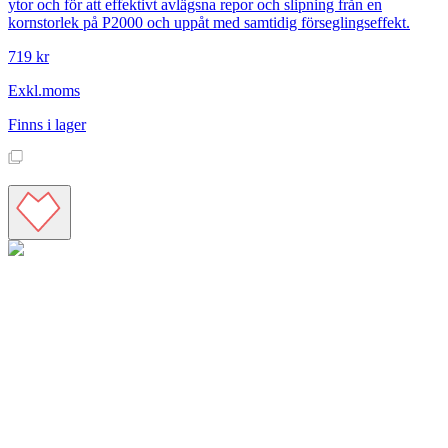
ytor och för att effektivt avlägsna repor och slipning från en
kornstorlek på P2000 och uppåt med samtidig förseglingseffekt.
719 kr
Exkl.moms
Finns i lager