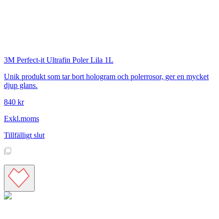
3M
Perfect-it Ultrafin Poler Lila 1L
Unik produkt som tar bort hologram och polerrosor, ger en mycket
djup glans.
840 kr
Exkl.moms
Tillfälligt slut