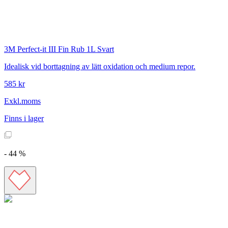
3M
Perfect-it III Fin Rub 1L Svart
Idealisk vid borttagning av lätt oxidation och medium repor.
585 kr
Exkl.moms
Finns i lager
-
44
%