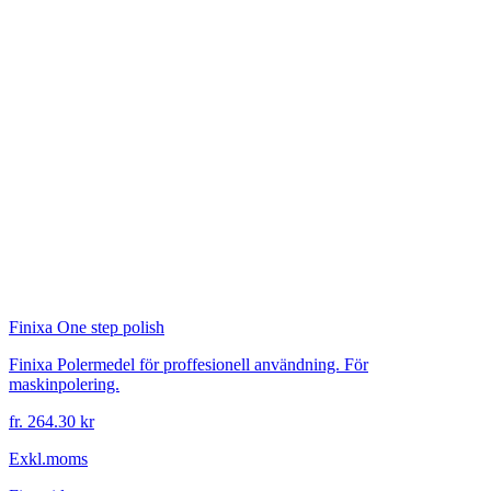
Finixa
One step polish
Finixa Polermedel för proffesionell användning. För
maskinpolering.
fr. 264.30 kr
Exkl.moms