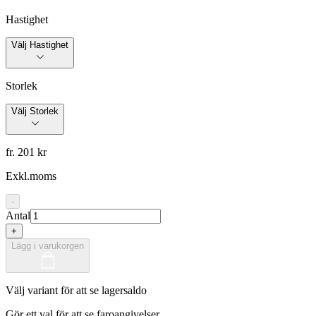
Hastighet
Välj Hastighet
Storlek
Välj Storlek
fr. 201 kr
Exkl.moms
-
Antal
+
Lägg i varukorgen
Välj variant för att se lagersaldo
Gör ett val för att se faroangivelser