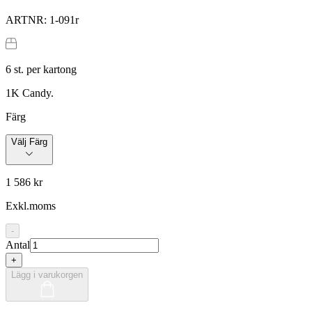
ARTNR:
1-091r
6
st. per kartong
1K Candy.
Färg
Välj Färg
1 586 kr
Exkl.moms
-
Antal
+
Lägg i varukorgen