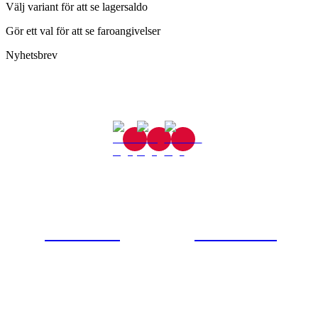
Välj variant för att se lagersaldo
Gör ett val för att se faroangivelser
Nyhetsbrev
Gjutaregatan 8
665 32 Kil
0554-40070
Kontakta oss
© Tipro AB