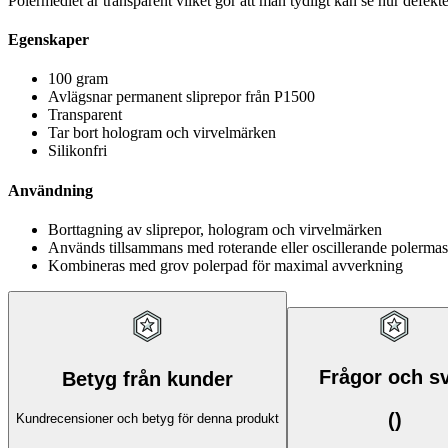
Polermedlet är transparent vilket gör att man tydligt kan se hur defek
Egenskaper
100 gram
Avlägsnar permanent sliprepor från P1500
Transparent
Tar bort hologram och virvelmärken
Silikonfri
Användning
Borttagning av sliprepor, hologram och virvelmärken
Används tillsammans med roterande eller oscillerande polerma
Kombineras med grov polerpad för maximal avverkning
Frågor och s
Betyg från kunder
(
)
Kundrecensioner och betyg för denna produkt