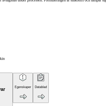
ter avlägsnas under processen. Formuleringen är silikonfri och lämpar si
skin
Egenskaper
Datablad
var