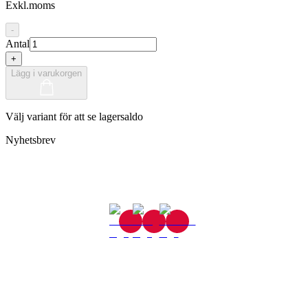
Exkl.moms
-
Antal
+
Lägg i varukorgen
Välj variant för att se lagersaldo
Nyhetsbrev
Gjutaregatan 8
665 32 Kil