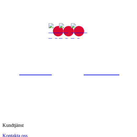
Gjutaregatan 8
665 32 Kil
0554-40070
Kontakta oss
© Tipro AB
Kundtjänst
Kontakta oss