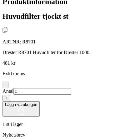
Produktinformation
Huvudfilter tjockt st
ARTNR:
R8701
Drester R8701 Huvudfilter för Drester 1000.
481 kr
Exkl.moms
-
Antal
+
Lägg i varukorgen
1 st i lager
Nyhetsbrev