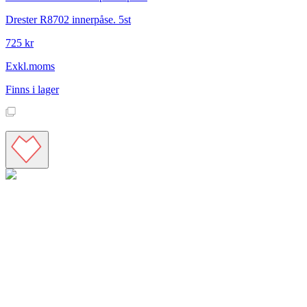
Drester R8702 innerpåse. 5st
725 kr
Exkl.moms
Finns i lager