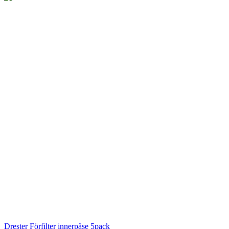
Drester
Förfilter innerpåse 5pack