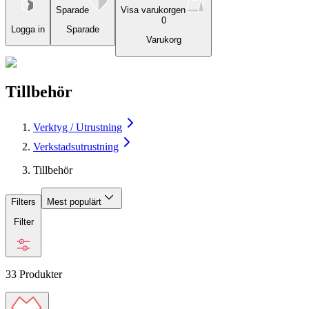
Sparade
Visa varukorgen
0
Logga in
Sparade
Varukorg
Tillbehör
Verktyg / Utrustning
Verkstadsutrustning
Tillbehör
Filters
Mest populärt
Filter
33
Produkter