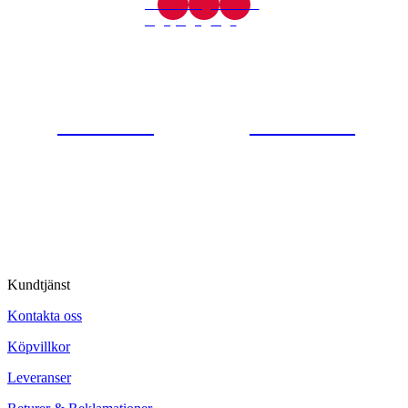
Gjutaregatan 8
665 32 Kil
0554-40070
Kontakta oss
© Tipro AB
Kundtjänst
Kontakta oss
Köpvillkor
Leveranser