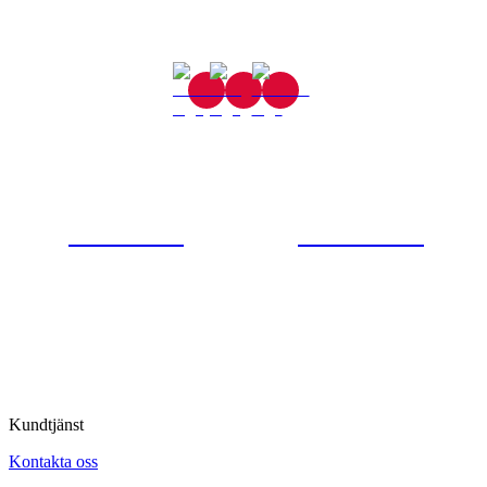
Gjutaregatan 8
665 32 Kil
0554-40070
Kontakta oss
© Tipro AB
Kundtjänst
Kontakta oss