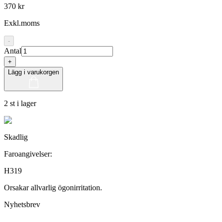
370 kr
Exkl.moms
-
Antal
+
Lägg i varukorgen
2 st i lager
Skadlig
Faroangivelser:
H319
Orsakar allvarlig ögonirritation.
Nyhetsbrev