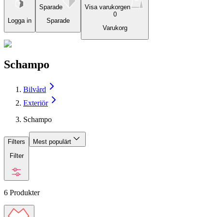
Sparade
Visa varukorgen
0
Logga in
Sparade
Varukorg
Schampo
Bilvård
Exteriör
Schampo
Filters
Mest populärt
Filter
6
Produkter