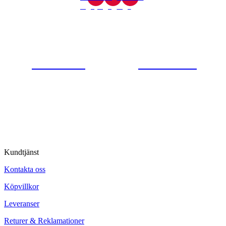
Gjutaregatan 8
665 32 Kil
0554-40070
Kontakta oss
© Tipro AB
Kundtjänst
Kontakta oss
Köpvillkor
Leveranser
Returer & Reklamationer