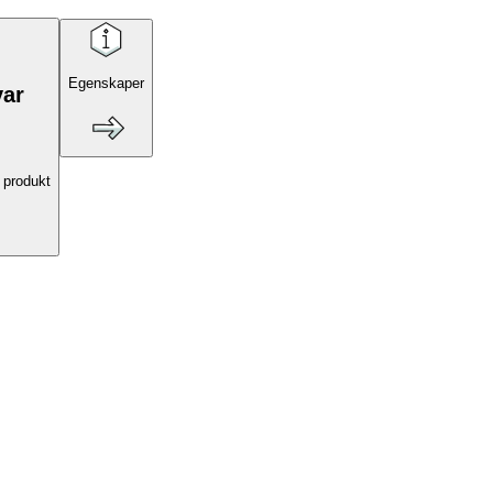
Egenskaper
var
 produkt