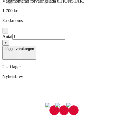
Väggmonterad förvaringslåda till IONSTAR.
1 700 kr
Exkl.moms
-
Antal
+
Lägg i varukorgen
2 st i lager
Nyhetsbrev
Gjutaregatan 8
665 32 Kil