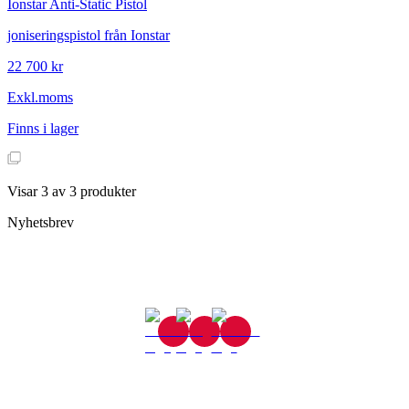
Ionstar
Anti-Static Pistol
joniseringspistol från Ionstar
22 700 kr
Exkl.moms
Finns i lager
Visar
3
av
3
produkter
Nyhetsbrev
Gjutaregatan 8
665 32 Kil