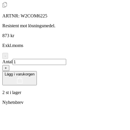
ARTNR:
W2COM6225
Resistent mot lösningsmedel.
873 kr
Exkl.moms
-
Antal
+
Lägg i varukorgen
2 st i lager
Nyhetsbrev