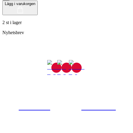
Lägg i varukorgen
2 st i lager
Nyhetsbrev
Gjutaregatan 8
665 32 Kil
0554-40070
Kontakta oss
© Tipro AB