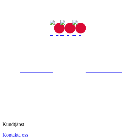
Gjutaregatan 8
665 32 Kil
0554-40070
Kontakta oss
© Tipro AB
Kundtjänst
Kontakta oss