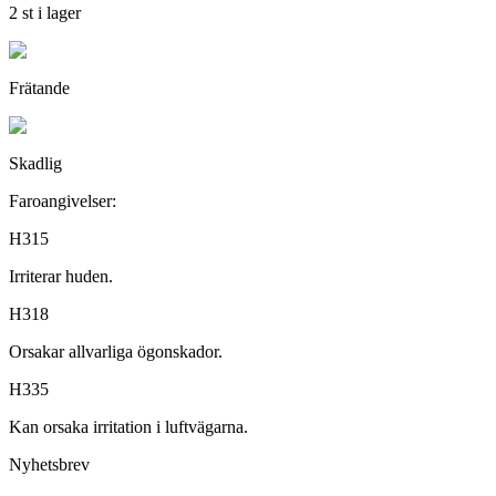
2 st i lager
Frätande
Skadlig
Faroangivelser:
H315
Irriterar huden.
H318
Orsakar allvarliga ögonskador.
H335
Kan orsaka irritation i luftvägarna.
Nyhetsbrev