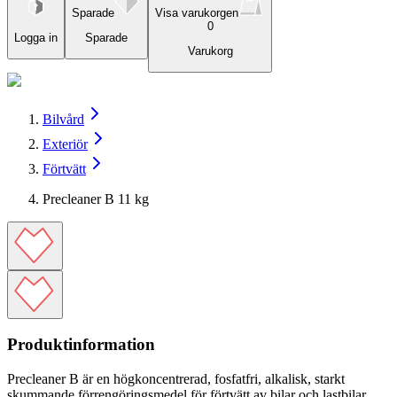
Sparade
Visa varukorgen
0
Logga in
Sparade
Varukorg
Bilvård
Exteriör
Förtvätt
Precleaner B 11 kg
Produktinformation
Precleaner B är en högkoncentrerad, fosfatfri, alkalisk, starkt
skummande förrengöringsmedel för förtvätt av bilar och lastbilar.