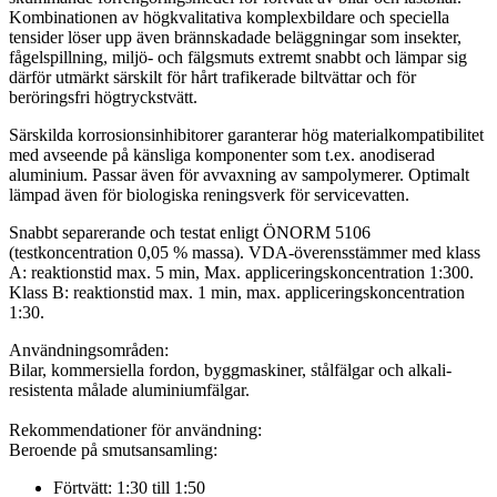
Kombinationen av högkvalitativa komplexbildare och speciella
tensider löser upp även brännskadade beläggningar som insekter,
fågelspillning, miljö- och fälgsmuts extremt snabbt och lämpar sig
därför utmärkt särskilt för hårt trafikerade biltvättar och för
beröringsfri högtryckstvätt.
Särskilda korrosionsinhibitorer garanterar hög materialkompatibilitet
med avseende på känsliga komponenter som t.ex. anodiserad
aluminium. Passar även för avvaxning av sampolymerer. Optimalt
lämpad även för biologiska reningsverk för servicevatten.
Snabbt separerande och testat enligt ÖNORM 5106
(testkoncentration 0,05 % massa). VDA-överensstämmer med klass
A: reaktionstid max. 5 min, Max. appliceringskoncentration 1:300.
Klass B: reaktionstid max. 1 min, max. appliceringskoncentration
1:30.
Användningsområden:
Bilar, kommersiella fordon, byggmaskiner, stålfälgar och alkali-
resistenta målade aluminiumfälgar.
Rekommendationer för användning:
Beroende på smutsansamling:
Förtvätt: 1:30 till 1:50