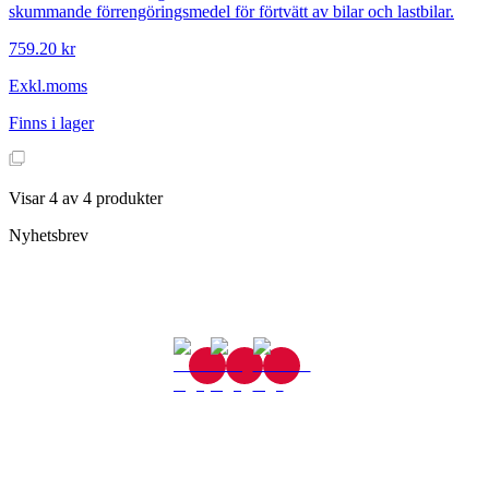
skummande förrengöringsmedel för förtvätt av bilar och lastbilar.
759.20 kr
Exkl.moms
Finns i lager
Visar
4
av
4
produkter
Nyhetsbrev
Gjutaregatan 8
665 32 Kil