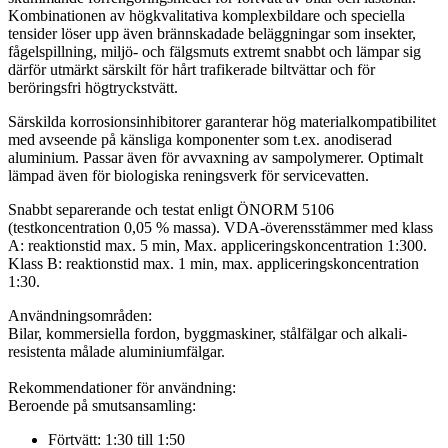
Kombinationen av högkvalitativa komplexbildare och speciella
tensider löser upp även brännskadade beläggningar som insekter,
fågelspillning, miljö- och fälgsmuts extremt snabbt och lämpar sig
därför utmärkt särskilt för hårt trafikerade biltvättar och för
beröringsfri högtryckstvätt.
Särskilda korrosionsinhibitorer garanterar hög materialkompatibilitet
med avseende på känsliga komponenter som t.ex. anodiserad
aluminium. Passar även för avvaxning av sampolymerer. Optimalt
lämpad även för biologiska reningsverk för servicevatten.
Snabbt separerande och testat enligt ÖNORM 5106
(testkoncentration 0,05 % massa). VDA-överensstämmer med klass
A: reaktionstid max. 5 min, Max. appliceringskoncentration 1:300.
Klass B: reaktionstid max. 1 min, max. appliceringskoncentration
1:30.
Användningsområden:
Bilar, kommersiella fordon, byggmaskiner, stålfälgar och alkali-
resistenta målade aluminiumfälgar.
Rekommendationer för användning:
Beroende på smutsansamling:
Förtvätt: 1:30 till 1:50