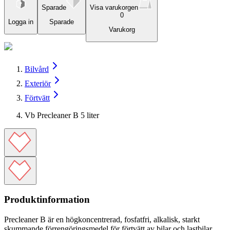
Sparade
Visa varukorgen
0
Logga in
Sparade
Varukorg
Bilvård
Exteriör
Förtvätt
Vb Precleaner B 5 liter
Produktinformation
Precleaner B
är en högkoncentrerad, fosfatfri, alkalisk, starkt
skummande förrengöringsmedel för förtvätt av bilar och lastbilar.