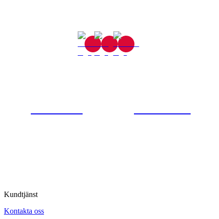
Gjutaregatan 8
665 32 Kil
0554-40070
Kontakta oss
© Tipro AB
Kundtjänst
Kontakta oss