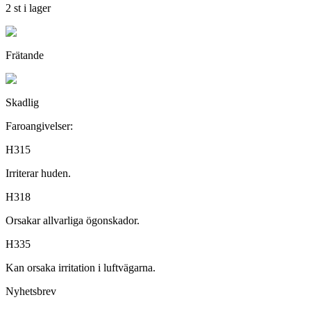
2 st i lager
Frätande
Skadlig
Faroangivelser:
H315
Irriterar huden.
H318
Orsakar allvarliga ögonskador.
H335
Kan orsaka irritation i luftvägarna.
Nyhetsbrev