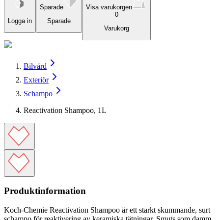
Sparade
Visa varukorgen
0
Logga in
Sparade
Varukorg
Bilvård
Exteriör
Schampo
Reactivation Shampoo, 1L
Produktinformation
Koch-Chemie Reactivation Shampoo är ett starkt skummande, surt
schampo för reaktivering av keramiska tätningar. Smuts som damm,