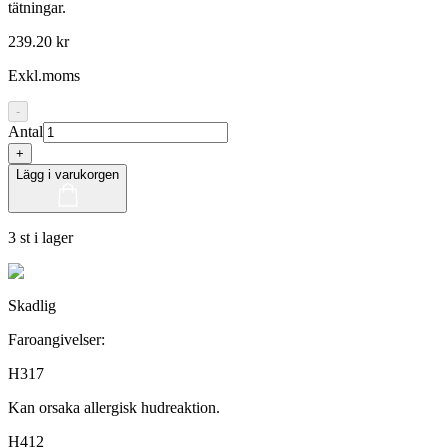
tätningar.
239.20 kr
Exkl.moms
-
Antal
+
Lägg i varukorgen
3 st i lager
Skadlig
Faroangivelser:
H317
Kan orsaka allergisk hudreaktion.
H412