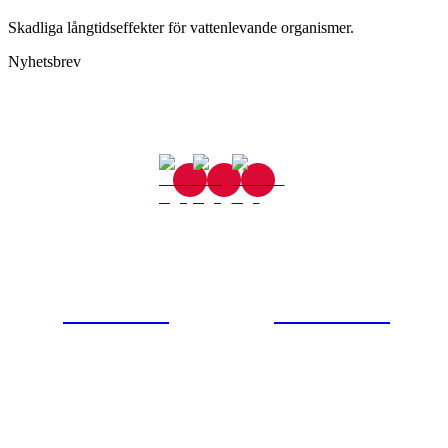
Skadliga långtidseffekter för vattenlevande organismer.
Nyhetsbrev
Gjutaregatan 8
665 32 Kil
0554-40070
Kontakta oss
© Tipro AB