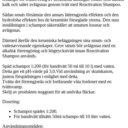
kalk och salter avlägsnas genom tvätt med Reactivation Shampoo.
Sådan smuts försämrar den annars lättrengjorda effekten och den
hydrofoba effekten hos de keramiskt förseglade ytorna. Den sura
inställningen i schampot säkerställer att smutsen lossnar och
avlägsnas.
Därmed återfår den keramiska beläggningen sina smuts- och
vattenavvisande egenskaper. Grov smuts bör avlägsnas med en
alkalisk förrengöring och högtryckstvätt innan Reactivation
Shampoo används.
Späd schampot 1:200 (för handtvätt 50 ml till 10 l) med vatten.
Detta ger ett pH-värde på 3,0.Vid användning av skumkanon,
justera förspädningen i enlighet med detta.
Tvätta det förrengjorda och fortfarande våta fordonet med en
tvättsvamp.
Skölj av produkten noggrant för att undvika fläckar.
Dosering:
Schampot spädes 1:200.
För handtvätt tillsätts 50ml schampo till 10 liter vatten.
Användningsområden: