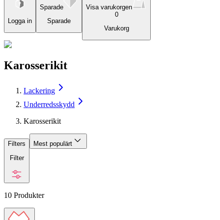
Sparade
Visa varukorgen
0
Logga in
Sparade
Varukorg
Karosserikit
Lackering
Underredsskydd
Karosserikit
Filters
Mest populärt
Filter
10
Produkter