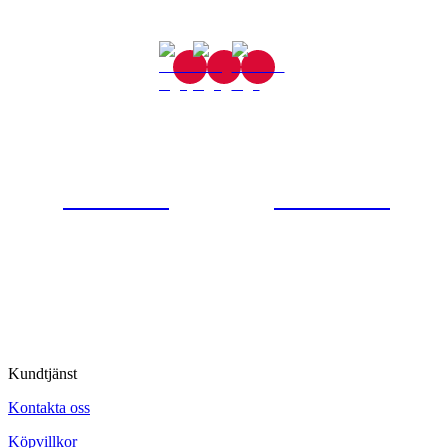
Gjutaregatan 8
665 32 Kil
0554-40070
Kontakta oss
© Tipro AB
Kundtjänst
Kontakta oss
Köpvillkor