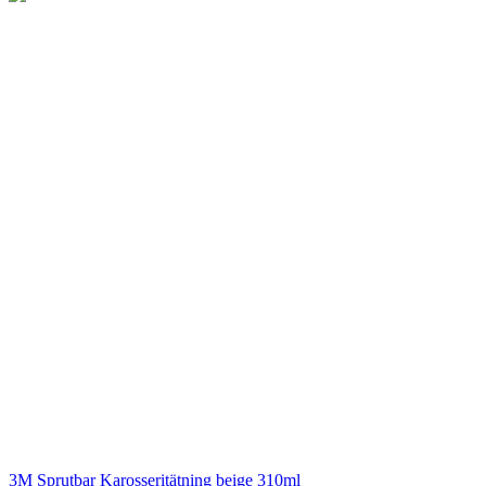
3M
Sprutbar Karosseritätning beige 310ml