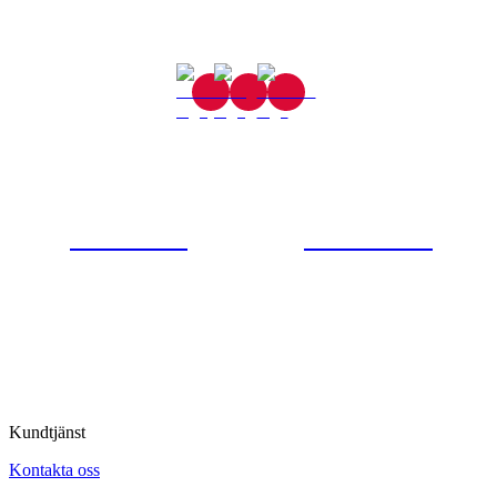
Gjutaregatan 8
665 32 Kil
0554-40070
Kontakta oss
© Tipro AB
Kundtjänst
Kontakta oss