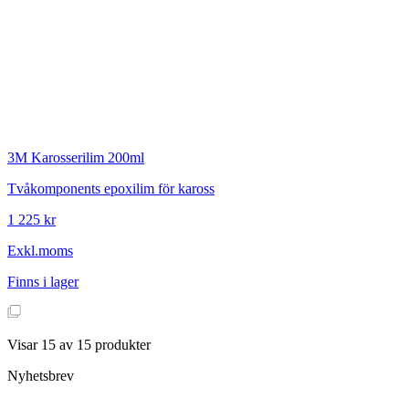
3M
Karosserilim 200ml
Tvåkomponents epoxilim för kaross
1 225 kr
Exkl.moms
Finns i lager
Visar
15
av
15
produkter
Nyhetsbrev