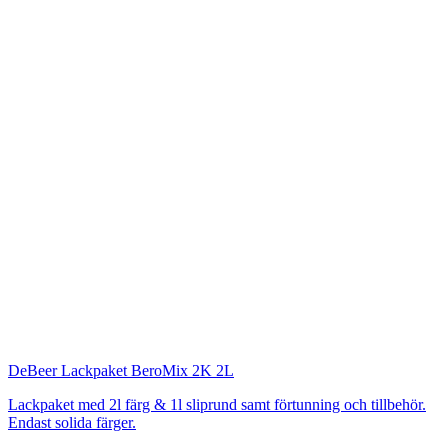
DeBeer
Lackpaket BeroMix 2K 2L
Lackpaket med 2l färg & 1l sliprund samt förtunning och tillbehör.
Endast solida färger.