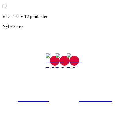
Visar
12
av
12
produkter
Nyhetsbrev
Gjutaregatan 8
665 32 Kil
0554-40070
Kontakta oss
© Tipro AB