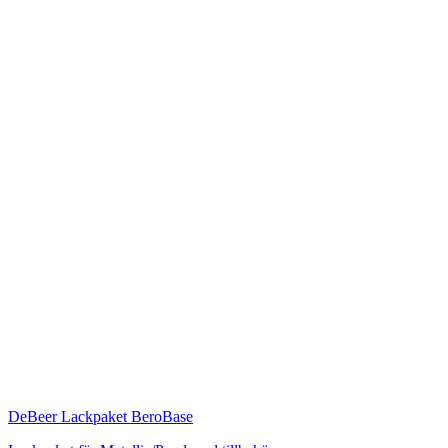
DeBeer
Lackpaket BeroBase