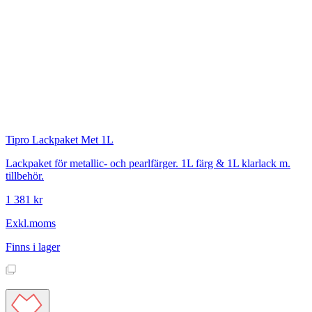
Tipro
Lackpaket Met 1L
Lackpaket för metallic- och pearlfärger. 1L färg & 1L klarlack m.
tillbehör.
1 381 kr
Exkl.moms
Finns i lager