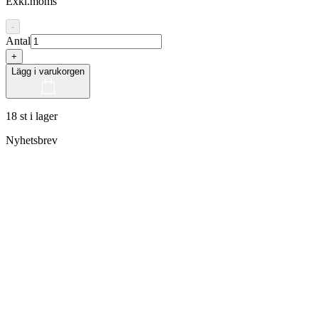
Exkl.moms
-
Antal
+
Lägg i varukorgen
18 st i lager
Nyhetsbrev