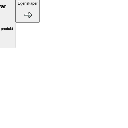
Egenskaper
var
 produkt