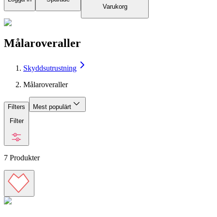
Varukorg
Målaroveraller
Skyddsutrustning
Målaroveraller
Filters
Mest populärt
Filter
7
Produkter