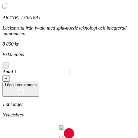
ARTNR:
130218A1
Lackspruta från iwata med split-nozzle teknologi och integrerad
manometer.
8 800 kr
Exkl.moms
-
Antal
+
Lägg i varukorgen
1 st i lager
Nyhetsbrev