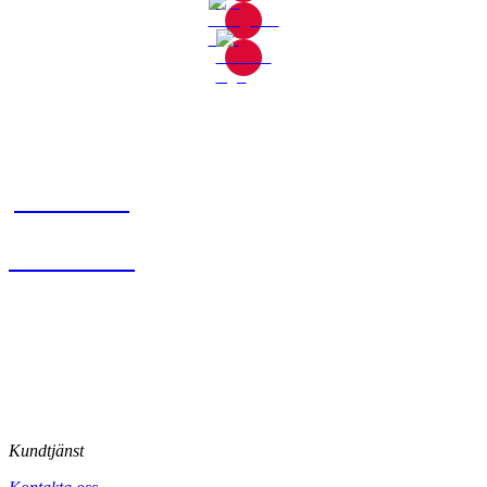
Gjutaregatan 8
665 32 Kil
0554-40070
Kontakta oss
© Tipro AB
Kundtjänst