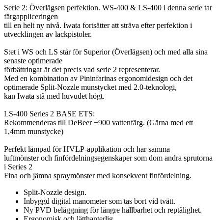
Serie 2: Överlägsen perfektion. WS-400 & LS-400 i denna serie tar
färgappliceringen
till en helt ny nivå. Iwata fortsätter att sträva efter perfektion i
utvecklingen av lackpistoler.
S:et i WS och LS står för Superior (Överlägsen) och med alla sina
senaste optimerade
förbättringar är det precis vad serie 2 representerar.
Med en kombination av Pininfarinas ergonomidesign och det
optimerade Split-Nozzle munstycket med 2.0-teknologi,
kan Iwata stå med huvudet högt.
LS-400 Series 2 BASE ETS:
Rekommenderas till DeBeer +900 vattenfärg. (Gärna med ett
1,4mm munstycke)
Perfekt lämpad för HVLP-applikation och har samma
luftmönster och finfördelningsegenskaper som dom andra sprutorna
i Series 2
Fina och jämna spraymönster med konsekvent finfördelning.
Split-Nozzle design.
Inbyggd digital manometer som tas bort vid tvätt.
Ny PVD beläggning för längre hållbarhet och reptålighet.
Ergonomisk och lätthanterlig.