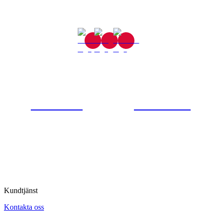
Gjutaregatan 8
665 32 Kil
0554-40070
Kontakta oss
© Tipro AB
Kundtjänst
Kontakta oss