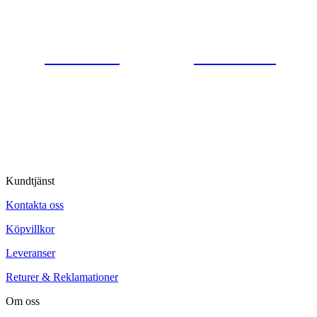
Gjutaregatan 8
665 32 Kil
0554-40070
Kontakta oss
© Tipro AB
Kundtjänst
Kontakta oss
Köpvillkor
Leveranser
Returer & Reklamationer
Om oss