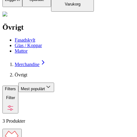
Varukorg
Övrigt
Fasadskylt
Glas / Koppar
Mattor
Merchandise
Övrigt
Filters
Mest populärt
Filter
3
Produkter