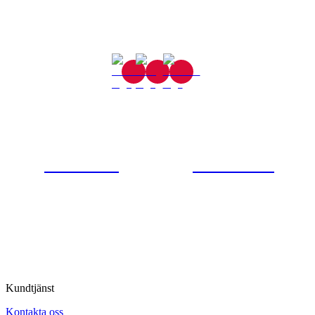
Gjutaregatan 8
665 32 Kil
0554-40070
Kontakta oss
© Tipro AB
Kundtjänst
Kontakta oss