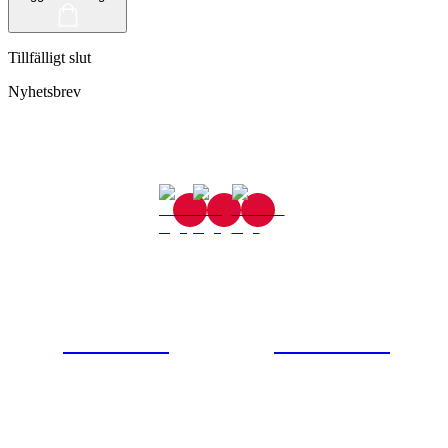
Tillfälligt slut
Nyhetsbrev
Gjutaregatan 8
665 32 Kil
0554-40070
Kontakta oss
© Tipro AB