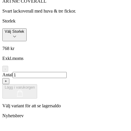
ARTNR:
COVERALL
Svart lackoverall med huva & tre fickor.
Storlek
Välj Storlek
768 kr
Exkl.moms
-
Antal
+
Lägg i varukorgen
Välj variant för att se lagersaldo
Nyhetsbrev