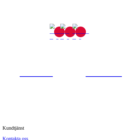
Gjutaregatan 8
665 32 Kil
0554-40070
Kontakta oss
© Tipro AB
Kundtjänst
Kontakta oss