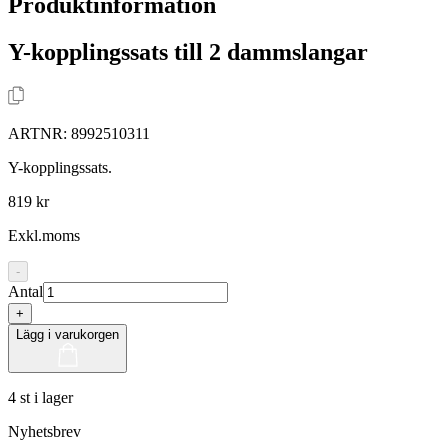
Produktinformation
Y-kopplingssats till 2 dammslangar
ARTNR:
8992510311
Y-kopplingssats.
819 kr
Exkl.moms
-
Antal
+
Lägg i varukorgen
4 st i lager
Nyhetsbrev