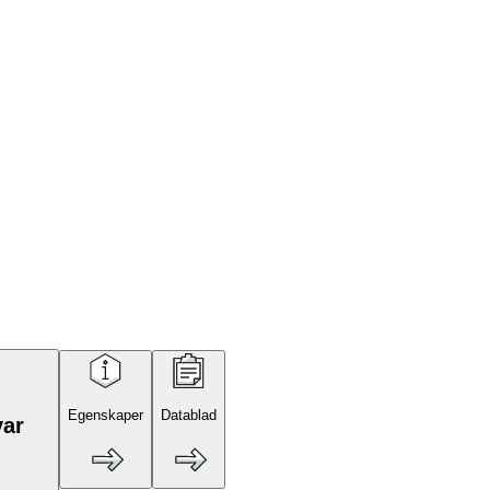
Egenskaper
Datablad
var