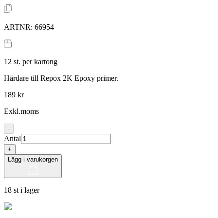
ARTNR:
66954
12
st. per kartong
Härdare till Repox 2K Epoxy primer.
189 kr
Exkl.moms
-
Antal
+
Lägg i varukorgen
18 st i lager