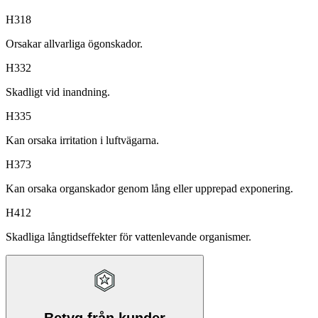
H318
Orsakar allvarliga ögonskador.
H332
Skadligt vid inandning.
H335
Kan orsaka irritation i luftvägarna.
H373
Kan orsaka organskador genom lång eller upprepad exponering.
H412
Skadliga långtidseffekter för vattenlevande organismer.
Betyg från kunder