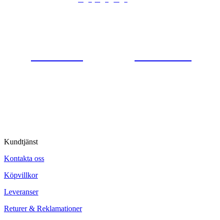
Gjutaregatan 8
665 32 Kil
0554-40070
Kontakta oss
© Tipro AB
Kundtjänst
Kontakta oss
Köpvillkor
Leveranser
Returer & Reklamationer