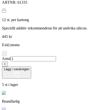
ARTNR:
61335
12
st. per kartong
Speciellt additiv rekommenderat för att undvika silicon.
445 kr
Exkl.moms
-
Antal
+
Lägg i varukorgen
5 st i lager
Brandfarlig