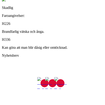
Skadlig
Faroangivelser:
H226
Brandfarlig vätska och ånga.
H336
Kan göra att man blir dåsig eller omtöcknad.
Nyhetsbrev
Gjutaregatan 8
665 32 Kil