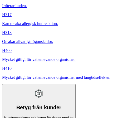
Irriterar huden.
H317
Kan orsaka allergisk hudreaktion.
H318
Orsakar allvarliga ögonskador.
H400
Mycket giftigt för vattenlevande organismer.
H410
Mycket giftigt för vattenlevande organismer med långtidseffekter.
Betyg från kunder
Kundrecensioner och betyg för denna produkt