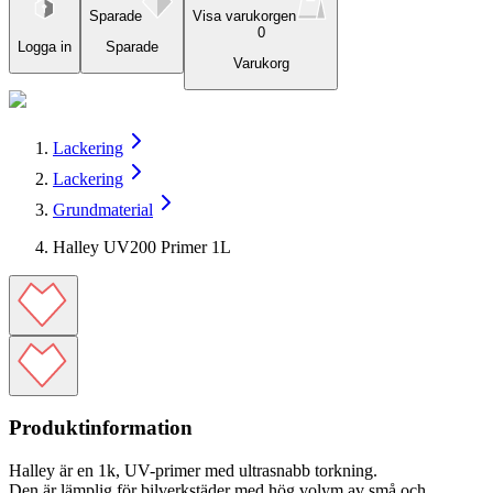
Sparade
Visa varukorgen
0
Logga in
Sparade
Varukorg
Lackering
Lackering
Grundmaterial
Halley UV200 Primer 1L
Produktinformation
Halley är en 1k, UV-primer med ultrasnabb torkning.
Den är lämplig för bilverkstäder med hög volym av små och