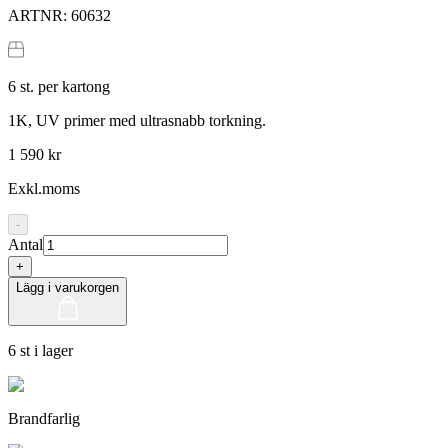
ARTNR:
60632
6
st. per kartong
1K, UV primer med ultrasnabb torkning.
1 590 kr
Exkl.moms
-
Antal
+
Lägg i varukorgen
6 st i lager
Brandfarlig